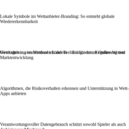
Lokale Symbole im Wettanbieter-Branding: So entsteht globale
Wiedererkennbarkeit
Wettkultur in verschiedenen Ländern – Traditionen, Regulierung und
Gesetzgebung im Wettlauf mit der Technologie hinter Online-Wetten
Marktentwicklung
Algorithmen, die Risikoverhalten erkennen und Unterstützung in Wett-
Apps anbieten
Verantwortungsvoller Datengebrauch schützt sowohl Spieler als auch