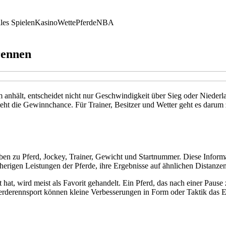
les Spielen
Kasino
Wette
Pferde
NBA
rennen
 anhält, entscheidet nicht nur Geschwindigkeit über Sieg oder Nieder
eht die Gewinnchance. Für Trainer, Besitzer und Wetter geht es darum z
gaben zu Pferd, Jockey, Trainer, Gewicht und Startnummer. Diese Inform
erigen Leistungen der Pferde, ihre Ergebnisse auf ähnlichen Distanze
 hat, wird meist als Favorit gehandelt. Ein Pferd, das nach einer Paus
Pferderennsport können kleine Verbesserungen in Form oder Taktik das 