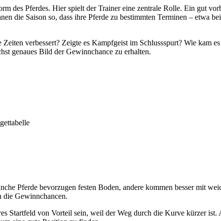
rm des Pferdes. Hier spielt der Trainer eine zentrale Rolle. Ein gut vo
 planen die Saison so, dass ihre Pferde zu bestimmten Terminen – etw
ine Zeiten verbessert? Zeigte es Kampfgeist im Schlussspurt? Wie kam
chst genaues Bild der Gewinnchance zu erhalten.
gettabelle
. Manche Pferde bevorzugen festen Boden, andere kommen besser mit w
h die Gewinnchancen.
es Startfeld von Vorteil sein, weil der Weg durch die Kurve kürzer ist. 