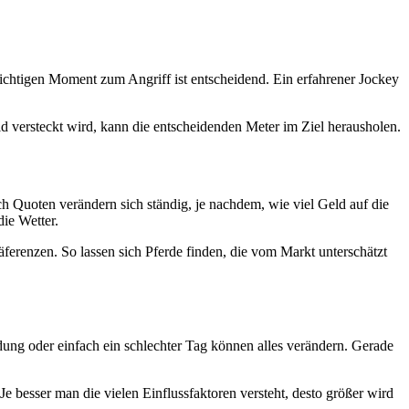
richtigen Moment zum Angriff ist entscheidend. Ein erfahrener Jockey
eld versteckt wird, kann die entscheidenden Meter im Ziel herausholen.
h Quoten verändern sich ständig, je nachdem, wie viel Geld auf die
ie Wetter.
ferenzen. So lassen sich Pferde finden, die vom Markt unterschätzt
idung oder einfach ein schlechter Tag können alles verändern. Gerade
e besser man die vielen Einflussfaktoren versteht, desto größer wird