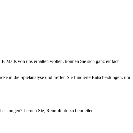
E-Mails von uns erhalten wollen, können Sie sich ganz einfach
cke in die Spielanalyse und treffen Sie fundierte Entscheidungen, um
eistungen? Lernen Sie, Rennpferde zu beurteilen