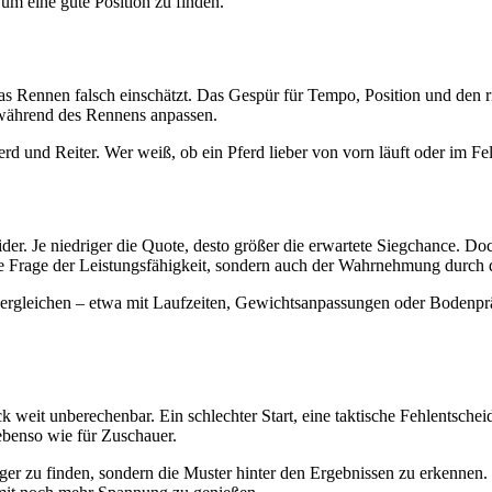
um eine gute Position zu finden.
das Rennen falsch einschätzt. Das Gespür für Tempo, Position und den 
 während des Rennens anpassen.
ferd und Reiter. Wer weiß, ob ein Pferd lieber von vorn läuft oder im F
r. Je niedriger die Quote, desto größer die erwartete Siegchance. Doc
ne Frage der Leistungsfähigkeit, sondern auch der Wahrnehmung durch d
 vergleichen – etwa mit Laufzeiten, Gewichtsanpassungen oder Bodenprä
ck weit unberechenbar. Ein schlechter Start, eine taktische Fehlentsche
ebenso wie für Zuschauer.
er zu finden, sondern die Muster hinter den Ergebnissen zu erkennen. J