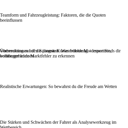
Teamform und Fahrzeugleistung: Faktoren, die die Quoten
beeinflussen
Überreaktionen auf die jüngste Kursentwicklung – lernen Sie,
Vorbereitung auf den Saisonstart: Was frühere Motorsporttrends dir
vorübergehende Marktfehler zu erkennen
beibringen können
Realistische Erwartungen: So bewahrst du die Freude am Wetten
Die Stärken und Schwächen der Fahrer als Analysewerkzeug im
Wettbereich