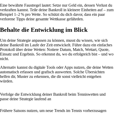
Eine bewährte Faustregel lautet: Setze nur Geld ein, dessen Verlust du
verkraften kannst. Teile deine Bankroll in kleinere Einheiten auf – zum
Beispiel 1–2 % pro Wette. So schützt du dich davor, dass ein paar
verlorene Tipps deine gesamte Wettkasse gefährden.
Behalte die Entwicklung im Blick
Um deine Strategie anpassen zu können, musst du wissen, wie sich
deine Bankroll im Laufe der Zeit entwickelt. Führe dazu ein einfaches
Protokoll über deine Wetten: Notiere Datum, Match, Wettart, Quote,
Einsatz und Ergebnis. So erkennst du, wo du erfolgreich bist – und wo
nicht.
Alternativ kannst du digitale Tools oder Apps nutzen, die deine Wetten
automatisch erfassen und grafisch auswerten. Solche Übersichten
helfen dir, Muster zu erkennen, die dir sonst vielleicht entgehen
würden.
Verfolge die Entwicklung deiner Bankroll beim Tenniswetten und
passe deine Strategie laufend an
Frühere Saisons nutzen, um neue Trends im Tennis vorherzusagen