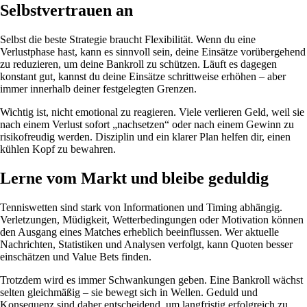
Selbstvertrauen an
Selbst die beste Strategie braucht Flexibilität. Wenn du eine
Verlustphase hast, kann es sinnvoll sein, deine Einsätze vorübergehend
zu reduzieren, um deine Bankroll zu schützen. Läuft es dagegen
konstant gut, kannst du deine Einsätze schrittweise erhöhen – aber
immer innerhalb deiner festgelegten Grenzen.
Wichtig ist, nicht emotional zu reagieren. Viele verlieren Geld, weil sie
nach einem Verlust sofort „nachsetzen“ oder nach einem Gewinn zu
risikofreudig werden. Disziplin und ein klarer Plan helfen dir, einen
kühlen Kopf zu bewahren.
Lerne vom Markt und bleibe geduldig
Tenniswetten sind stark von Informationen und Timing abhängig.
Verletzungen, Müdigkeit, Wetterbedingungen oder Motivation können
den Ausgang eines Matches erheblich beeinflussen. Wer aktuelle
Nachrichten, Statistiken und Analysen verfolgt, kann Quoten besser
einschätzen und Value Bets finden.
Trotzdem wird es immer Schwankungen geben. Eine Bankroll wächst
selten gleichmäßig – sie bewegt sich in Wellen. Geduld und
Konsequenz sind daher entscheidend, um langfristig erfolgreich zu