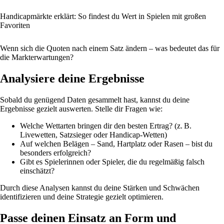
Handicapmärkte erklärt: So findest du Wert in Spielen mit großen
Favoriten
Wenn sich die Quoten nach einem Satz ändern – was bedeutet das für
die Markterwartungen?
Analysiere deine Ergebnisse
Sobald du genügend Daten gesammelt hast, kannst du deine
Ergebnisse gezielt auswerten. Stelle dir Fragen wie:
Welche Wettarten bringen dir den besten Ertrag? (z. B.
Livewetten, Satzsieger oder Handicap-Wetten)
Auf welchen Belägen – Sand, Hartplatz oder Rasen – bist du
besonders erfolgreich?
Gibt es Spielerinnen oder Spieler, die du regelmäßig falsch
einschätzt?
Durch diese Analysen kannst du deine Stärken und Schwächen
identifizieren und deine Strategie gezielt optimieren.
Passe deinen Einsatz an Form und