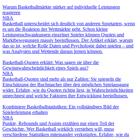
Warum Basketballmärkte stärker auf individuelle Leistungen
reagieren
NBA
Basketball unterscheidet sich deutlich von anderen Sportarten, wenn
es um die Reaktion der Wettmärkte geht. Schon kleine
Leistungsschwankungen einzelner Spieler können Quoten und
Marktbewegungen massiv beeinflussen. Der Artikel erklärt, warum
das so ist, welche Rolle Daten und Psychologie dabei spielen – und
was Analysten und Wettende daraus lernen können.
Basketball-Quoten erklärt: Was sagen sie über die
Gewinnwahrscheinlichkeit eines Spiels aus?
NBA
Basketball-Quoten sind mehr als nur Zahlen: Sie spiegeln die
Einschätzung der Buchmacher über den möglichen Spielausgang
wider. Erfahre, wie du Quoten richtig liest, in Wahrscheinlichkeiten
umrechnest und welche Faktoren ihre Entwicklung beeinflussen.
Kombiniere Basketballstatistiken: Ein vollständiges Bild der
Spielerleistung erhalten
NBA
Punkte, Rebounds und Assists erzählen nur einen Teil der
Geschichte. Wer Basketball wirklich verstehen will, muss
verschiedene Statistiken miteinander verknüpfen. Erfahre, wie du