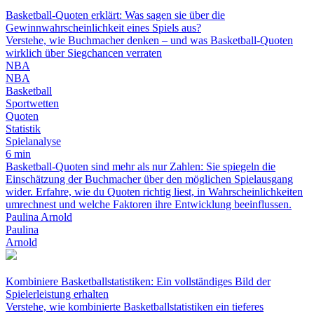
Basketball-Quoten erklärt: Was sagen sie über die
Gewinnwahrscheinlichkeit eines Spiels aus?
Verstehe, wie Buchmacher denken – und was Basketball-Quoten
wirklich über Siegchancen verraten
NBA
NBA
Basketball
Sportwetten
Quoten
Statistik
Spielanalyse
6 min
Basketball-Quoten sind mehr als nur Zahlen: Sie spiegeln die
Einschätzung der Buchmacher über den möglichen Spielausgang
wider. Erfahre, wie du Quoten richtig liest, in Wahrscheinlichkeiten
umrechnest und welche Faktoren ihre Entwicklung beeinflussen.
Paulina Arnold
Paulina
Arnold
Kombiniere Basketballstatistiken: Ein vollständiges Bild der
Spielerleistung erhalten
Verstehe, wie kombinierte Basketballstatistiken ein tieferes