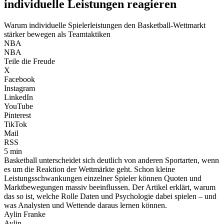
individuelle Leistungen reagieren
Warum individuelle Spielerleistungen den Basketball-Wettmarkt
stärker bewegen als Teamtaktiken
NBA
NBA
Teile die Freude
X
Facebook
Instagram
LinkedIn
YouTube
Pinterest
TikTok
Mail
RSS
5 min
Basketball unterscheidet sich deutlich von anderen Sportarten, wenn
es um die Reaktion der Wettmärkte geht. Schon kleine
Leistungsschwankungen einzelner Spieler können Quoten und
Marktbewegungen massiv beeinflussen. Der Artikel erklärt, warum
das so ist, welche Rolle Daten und Psychologie dabei spielen – und
was Analysten und Wettende daraus lernen können.
Aylin Franke
Aylin