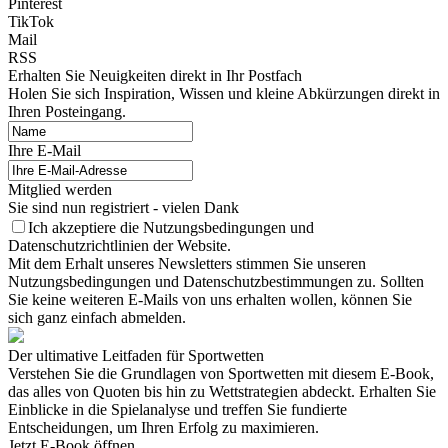
Pinterest
TikTok
Mail
RSS
Erhalten Sie Neuigkeiten direkt in Ihr Postfach
Holen Sie sich Inspiration, Wissen und kleine Abkürzungen direkt in
Ihren Posteingang.
Ihre E-Mail
Mitglied werden
Sie sind nun registriert - vielen Dank
Ich akzeptiere die Nutzungsbedingungen und
Datenschutzrichtlinien der Website.
Mit dem Erhalt unseres Newsletters stimmen Sie unseren
Nutzungsbedingungen und Datenschutzbestimmungen zu. Sollten
Sie keine weiteren E-Mails von uns erhalten wollen, können Sie
sich ganz einfach abmelden.
Der ultimative Leitfaden für Sportwetten
Verstehen Sie die Grundlagen von Sportwetten mit diesem E-Book,
das alles von Quoten bis hin zu Wettstrategien abdeckt. Erhalten Sie
Einblicke in die Spielanalyse und treffen Sie fundierte
Entscheidungen, um Ihren Erfolg zu maximieren.
Jetzt E-Book öffnen