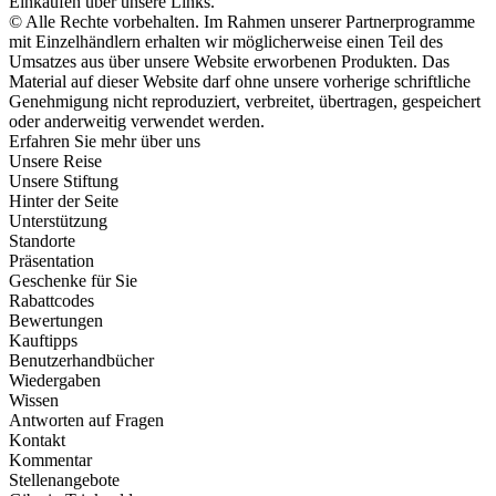
Einkäufen über unsere Links.
© Alle Rechte vorbehalten. Im Rahmen unserer Partnerprogramme
mit Einzelhändlern erhalten wir möglicherweise einen Teil des
Umsatzes aus über unsere Website erworbenen Produkten. Das
Material auf dieser Website darf ohne unsere vorherige schriftliche
Genehmigung nicht reproduziert, verbreitet, übertragen, gespeichert
oder anderweitig verwendet werden.
Erfahren Sie mehr über uns
Unsere Reise
Unsere Stiftung
Hinter der Seite
Unterstützung
Standorte
Präsentation
Geschenke für Sie
Rabattcodes
Bewertungen
Kauftipps
Benutzerhandbücher
Wiedergaben
Wissen
Antworten auf Fragen
Kontakt
Kommentar
Stellenangebote