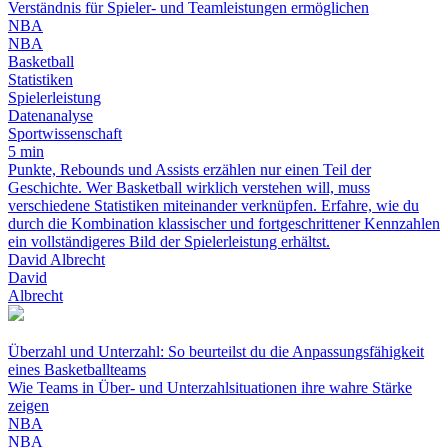
Verständnis für Spieler- und Teamleistungen ermöglichen
NBA
NBA
Basketball
Statistiken
Spielerleistung
Datenanalyse
Sportwissenschaft
5 min
Punkte, Rebounds und Assists erzählen nur einen Teil der
Geschichte. Wer Basketball wirklich verstehen will, muss
verschiedene Statistiken miteinander verknüpfen. Erfahre, wie du
durch die Kombination klassischer und fortgeschrittener Kennzahlen
ein vollständigeres Bild der Spielerleistung erhältst.
David Albrecht
David
Albrecht
Überzahl und Unterzahl: So beurteilst du die Anpassungsfähigkeit
eines Basketballteams
Wie Teams in Über- und Unterzahlsituationen ihre wahre Stärke
zeigen
NBA
NBA