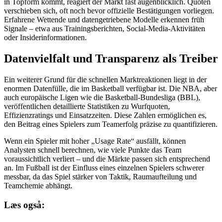
in Topform kommt, reagiert der Markt fast augenblicklich. Quoten
verschieben sich, oft noch bevor offizielle Bestätigungen vorliegen.
Erfahrene Wettende und datengetriebene Modelle erkennen früh
Signale – etwa aus Trainingsberichten, Social-Media-Aktivitäten
oder Insiderinformationen.
Datenvielfalt und Transparenz als Treiber
Ein weiterer Grund für die schnellen Marktreaktionen liegt in der
enormen Datenfülle, die im Basketball verfügbar ist. Die NBA, aber
auch europäische Ligen wie die Basketball-Bundesliga (BBL),
veröffentlichen detaillierte Statistiken zu Wurfquoten,
Effizienzratings und Einsatzzeiten. Diese Zahlen ermöglichen es,
den Beitrag eines Spielers zum Teamerfolg präzise zu quantifizieren.
Wenn ein Spieler mit hoher „Usage Rate“ ausfällt, können
Analysten schnell berechnen, wie viele Punkte das Team
voraussichtlich verliert – und die Märkte passen sich entsprechend
an. Im Fußball ist der Einfluss eines einzelnen Spielers schwerer
messbar, da das Spiel stärker von Taktik, Raumaufteilung und
Teamchemie abhängt.
Læs også: