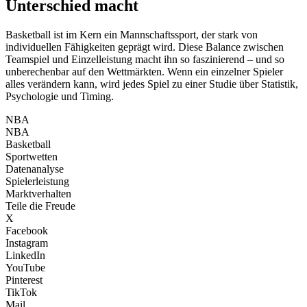
Unterschied macht
Basketball ist im Kern ein Mannschaftssport, der stark von
individuellen Fähigkeiten geprägt wird. Diese Balance zwischen
Teamspiel und Einzelleistung macht ihn so faszinierend – und so
unberechenbar auf den Wettmärkten. Wenn ein einzelner Spieler
alles verändern kann, wird jedes Spiel zu einer Studie über Statistik,
Psychologie und Timing.
NBA
NBA
Basketball
Sportwetten
Datenanalyse
Spielerleistung
Marktverhalten
Teile die Freude
X
Facebook
Instagram
LinkedIn
YouTube
Pinterest
TikTok
Mail